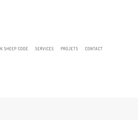
K SHEEP CODE
SERVICES
PROJETS
CONTACT
É EN PHP