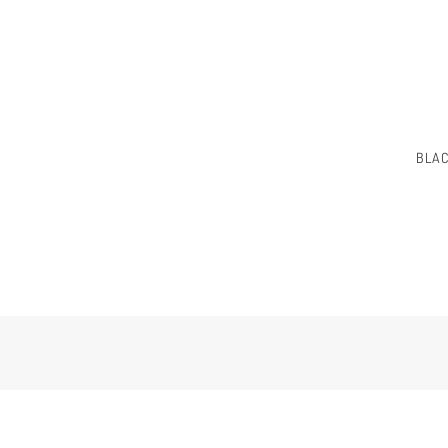
BLAC
OPTIMISATION
RECTOR – LE REFACTORING AUTOMATIS