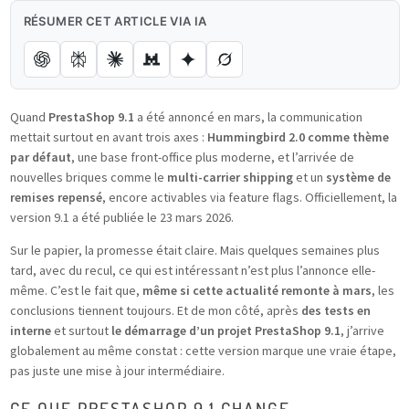
RÉSUMER CET ARTICLE VIA IA
Quand
PrestaShop 9.1
a été annoncé en mars, la communication
mettait surtout en avant trois axes :
Hummingbird 2.0 comme thème
par défaut
, une base front-office plus moderne, et l’arrivée de
nouvelles briques comme le
multi-carrier shipping
et un
système de
remises repensé
, encore activables via feature flags. Officiellement, la
version 9.1 a été publiée le 23 mars 2026.
Sur le papier, la promesse était claire. Mais quelques semaines plus
tard, avec du recul, ce qui est intéressant n’est plus l’annonce elle-
même. C’est le fait que,
même si cette actualité remonte à mars
, les
conclusions tiennent toujours. Et de mon côté, après
des tests en
interne
et surtout
le démarrage d’un projet PrestaShop 9.1
, j’arrive
globalement au même constat : cette version marque une vraie étape,
pas juste une mise à jour intermédiaire.
CE QUE PRESTASHOP 9.1 CHANGE