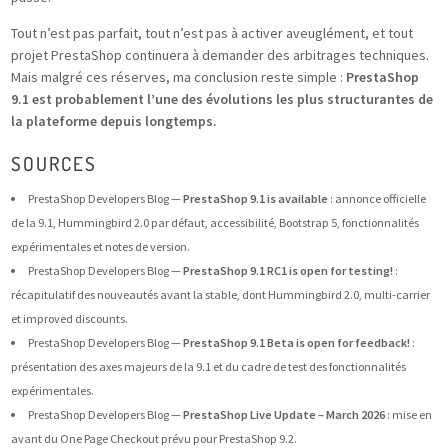
Tout n’est pas parfait, tout n’est pas à activer aveuglément, et tout
projet PrestaShop continuera à demander des arbitrages techniques.
Mais malgré ces réserves, ma conclusion reste simple :
PrestaShop
9.1 est probablement l’une des évolutions les plus structurantes de
la plateforme depuis longtemps.
SOURCES
PrestaShop Developers Blog —
PrestaShop 9.1 is available
: annonce officielle
de la 9.1, Hummingbird 2.0 par défaut, accessibilité, Bootstrap 5, fonctionnalités
expérimentales et notes de version.
PrestaShop Developers Blog —
PrestaShop 9.1 RC1 is open for testing!
:
récapitulatif des nouveautés avant la stable, dont Hummingbird 2.0, multi-carrier
et improved discounts.
PrestaShop Developers Blog —
PrestaShop 9.1 Beta is open for feedback!
:
présentation des axes majeurs de la 9.1 et du cadre de test des fonctionnalités
expérimentales.
PrestaShop Developers Blog —
PrestaShop Live Update – March 2026
: mise en
avant du One Page Checkout prévu pour PrestaShop 9.2.