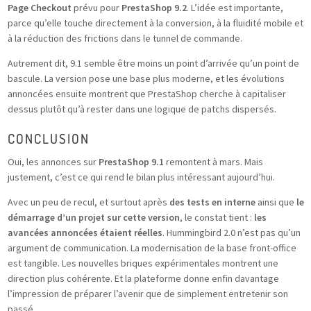
Page Checkout
prévu pour
PrestaShop 9.2
. L’idée est importante,
parce qu’elle touche directement à la conversion, à la fluidité mobile et
à la réduction des frictions dans le tunnel de commande.
Autrement dit, 9.1 semble être moins un point d’arrivée qu’un point de
bascule. La version pose une base plus moderne, et les évolutions
annoncées ensuite montrent que PrestaShop cherche à capitaliser
dessus plutôt qu’à rester dans une logique de patchs dispersés.
CONCLUSION
Oui, les annonces sur
PrestaShop 9.1
remontent à mars. Mais
justement, c’est ce qui rend le bilan plus intéressant aujourd’hui.
Avec un peu de recul, et surtout après
des tests en interne
ainsi que
le
démarrage d’un projet sur cette version
, le constat tient :
les
avancées annoncées étaient réelles
. Hummingbird 2.0 n’est pas qu’un
argument de communication. La modernisation de la base front-office
est tangible. Les nouvelles briques expérimentales montrent une
direction plus cohérente. Et la plateforme donne enfin davantage
l’impression de préparer l’avenir que de simplement entretenir son
passé.